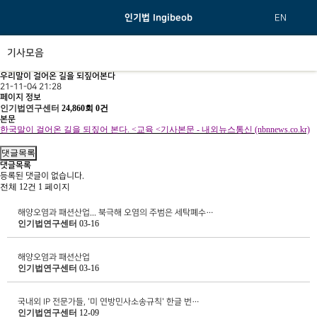
인기법 Ingibeob
EN
기사모음
우리말이 걸어온 길을 되짚어본다
21-11-04 21:28
페이지 정보
인기법연구센터
24,860회
0건
본문
한국말이 걸어온 길을 되짚어 본다
. <
교육
<
기사본문
-
내외뉴스통신
(nbnnews.co.kr)
댓글목록
댓글목록
등록된 댓글이 없습니다.
전체 12건
1 페이지
해양오염과 패션산업... 북극해 오염의 주범은 세탁폐수…
인기법연구센터
03-16
해양오염과 패션산업
인기법연구센터
03-16
국내외 IP 전문가들, '미 연방민사소송규칙' 한글 번…
인기법연구센터
12-09