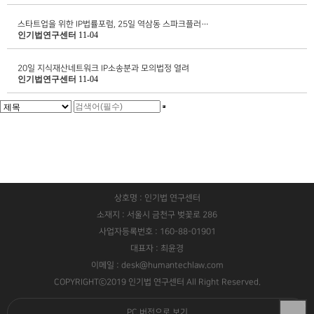
스타트업을 위한 IP법률포럼, 25일 역삼동 스파크플러…
인기법연구센터
11-04
20일 지식재산네트워크 IP소송분과 모의법정 열려
인기법연구센터
11-04
상호명 : 인기법 연구센터
소재지 : 서울시 금천구 벚꽃로 286
사업자등록번호 : 160-88-01901
대표자 : 최윤경
이메일 : desk@humantechlaw.com
COPYRIGHTⓒ2019 인기법 연구센터 All Right Reserved.
PC 버전으로 보기