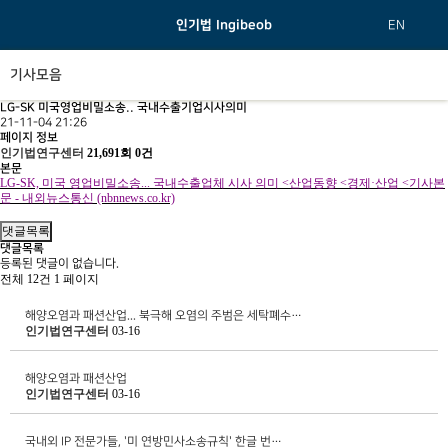
인기법 Ingibeob
EN
기사모음
LG-SK 미국영업비밀소송.. 국내수출기업시사의미
21-11-04 21:26
페이지 정보
인기법연구센터
21,691회
0건
본문
LG-SK,
미국 영업비밀소송
...
국내수출업체 시사 의미
<
산업동향
<
경제
·
산업
<
기사본
문
-
내외뉴스통신
(nbnnews.co.kr)
댓글목록
댓글목록
등록된 댓글이 없습니다.
전체 12건
1 페이지
해양오염과 패션산업... 북극해 오염의 주범은 세탁폐수…
인기법연구센터
03-16
해양오염과 패션산업
인기법연구센터
03-16
국내외 IP 전문가들, '미 연방민사소송규칙' 한글 번…