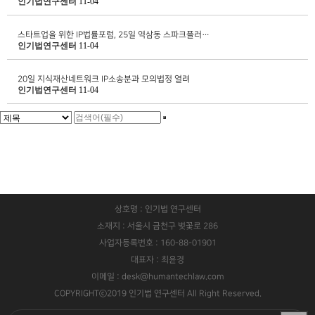
인기법연구센터
11-04
스타트업을 위한 IP법률포럼, 25일 역삼동 스파크플러…
인기법연구센터
11-04
20일 지식재산네트워크 IP소송분과 모의법정 열려
인기법연구센터
11-04
상호명 : 인기법 연구센터
소재지 : 서울시 금천구 벚꽃로 286
사업자등록번호 : 160-88-01901
대표자 : 최윤경
이메일 : desk@humantechlaw.com
COPYRIGHTⓒ2019 인기법 연구센터 All Right Reserved.