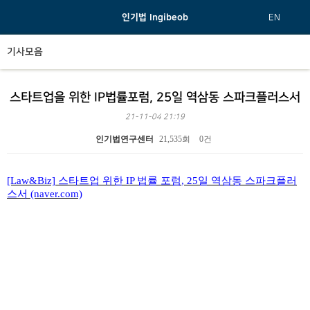
인기법 Ingibeob
EN
기사모음
스타트업을 위한 IP법률포럼, 25일 역삼동 스파크플러스서
21-11-04 21:19
인기법연구센터
21,535회
0건
본문
[Law&Biz]
스타트업 위한
IP
법률 포럼
, 25
일 역삼동 스파크플러
스서
(naver.com)