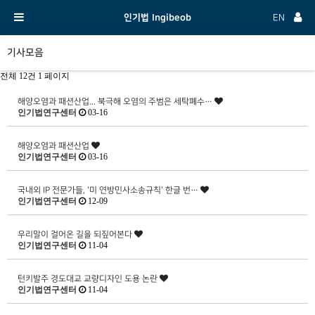
인기법 Ingibeob
EN
기사모음
전체 12건
1 페이지
해양오염과 패션산업... 북극해 오염의 주범은 세탁폐수…
인기법연구센터
03-16
해양오염과 패션산업
인기법연구센터
03-16
국내외 IP 전문가들, '미 연방민사소송규칙' 한글 번…
인기법연구센터
12-09
우리말이 걸어온 길을 되짚어본다
인기법연구센터
11-04
턴키발주 경도대교 교량디자인 도용 논란
인기법연구센터
11-04