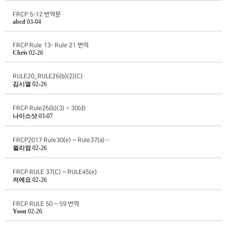
FRCP 5-12 번역문
abcd
03-04
FRCP Rule 13- Rule 21 번역
Chris
02-26
RULE20_RULE26(b)(2)(C)
김시열
02-26
FRCP Rule26(b)(3) ~ 30(d)
나이스샷
03-07
FRCP2017 Rule30(e) ~ Rule37(a)…
윌리엄
02-26
FRCP RULE 37(C) ~ RULE45(e)
저에요
02-26
FRCP RULE 50 ~ 59 번역
Yoon
02-26