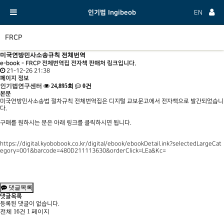
인기법 Ingibeob
EN
FRCP
미국연방민사소송규칙 전체번역
e-book - FRCP 전체번역집 전자책 판매처 링크입니다.
21-12-26 21:38
페이지 정보
인기법연구센터
24,895회
0건
본문
미국연방민사소송법 절차규칙 전체번역집은 디지털 교보문고에서 전자책으로 발간되었습니
다.
구매를 원하시는 분은 아래 링크를 클릭하시면 됩니다.
https://digital.kyobobook.co.kr/digital/ebook/ebookDetail.ink?selectedLargeCat
egory=001&barcode=480D211113630&orderClick=LEa&Kc=
댓글목록
댓글목록
등록된 댓글이 없습니다.
전체 16건
1 페이지