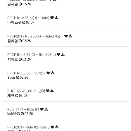
김시열
02-26
FRCP Rule26(b)(3) ~ 30(d)
나이스샷
03-07
FRCP2017 Rule30(e) ~ Rule37(a)…
윌리엄
02-26
FRCP RULE 37(C) ~ RULE45(e)
저에요
02-26
FRCP RULE 50 ~ 59 번역
Yoon
02-26
RULE 45-45, 60-71 번역
재규
03-03
Rule 71-1 ~ Rule 81
ksh9203
02-26
FRCP2017-Rule 82-Rule E