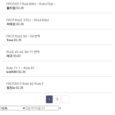
FRCP2017 Rule30(e) ~ Rule37(a)…
윌리엄
02-26
FRCP RULE 37(C) ~ RULE45(e)
저에요
02-26
FRCP RULE 50 ~ 59 번역
Yoon
02-26
RULE 45-45, 60-71 번역
재규
03-03
Rule 71-1 ~ Rule 81
ksh9203
02-26
FRCP2017-Rule 82-Rule E
정진zz
02-26
1
2