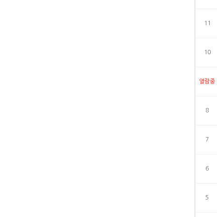
11
10
열람중
8
7
6
5