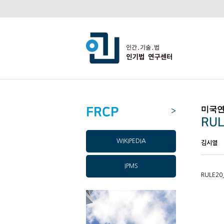
FRCP
미국연
>
RUL
WIKIPEDIA
김시열
IPMS
RULE20