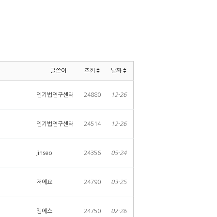
글쓴이
조회
날짜
인기법연구센터
24880
12-26
인기법연구센터
24514
12-26
jinseo
24356
05-24
저에요
24790
03-25
엠에스
24750
02-26