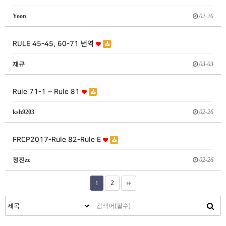
Yoon
02-26
RULE 45-45, 60-71 번역
재규
03-03
Rule 71-1 ~ Rule 81
ksh9203
02-26
FRCP2017-Rule 82-Rule E
정진zz
02-26
1
2