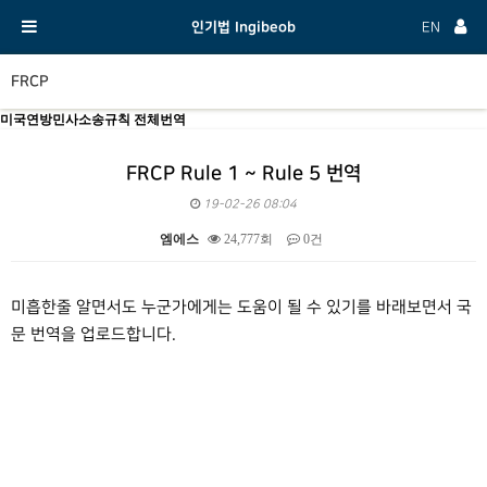
인기법 Ingibeob
EN
FRCP
미국연방민사소송규칙 전체번역
FRCP Rule 1 ~ Rule 5 번역
19-02-26 08:04
엠에스
24,777회
0건
본문
미흡한줄 알면서도 누군가에게는 도움이 될 수 있기를 바래보면서 국
문 번역을 업로드합니다.