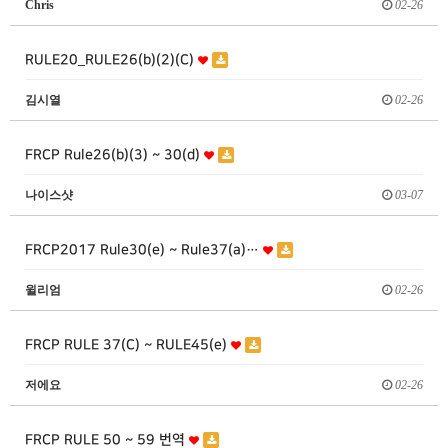
Chris
02-26
RULE20_RULE26(b)(2)(C)
김시열
02-26
FRCP Rule26(b)(3) ~ 30(d)
나이스샷
03-07
FRCP2017 Rule30(e) ~ Rule37(a)…
윌리엄
02-26
FRCP RULE 37(C) ~ RULE45(e)
저에요
02-26
FRCP RULE 50 ~ 59 번역