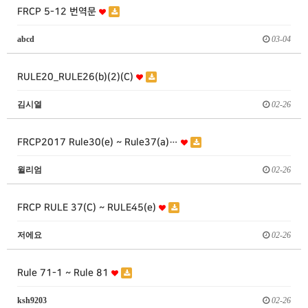
FRCP 5-12 번역문
abcd
03-04
RULE20_RULE26(b)(2)(C)
김시열
02-26
FRCP2017 Rule30(e) ~ Rule37(a)…
윌리엄
02-26
FRCP RULE 37(C) ~ RULE45(e)
저에요
02-26
Rule 71-1 ~ Rule 81
ksh9203
02-26