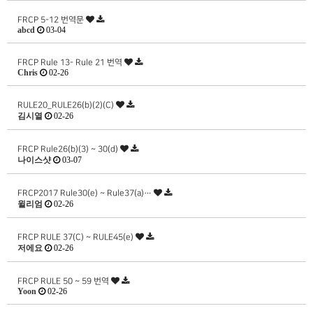
FRCP 5-12 번역문
abcd
03-04
FRCP Rule 13- Rule 21 번역
Chris
02-26
RULE20_RULE26(b)(2)(C)
김시열
02-26
FRCP Rule26(b)(3) ~ 30(d)
나이스샷
03-07
FRCP2017 Rule30(e) ~ Rule37(a)…
윌리엄
02-26
FRCP RULE 37(C) ~ RULE45(e)
저에요
02-26
FRCP RULE 50 ~ 59 번역
Yoon
02-26