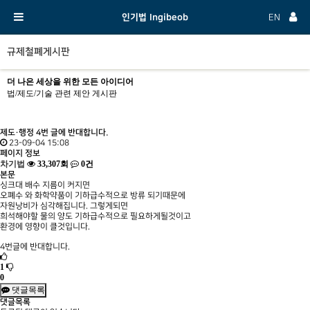
인기법 Ingibeob
EN
규제철폐게시판
더 나은 세상을 위한 모든 아이디어
법/제도/기술 관련 제안 게시판
제도·행정
4번 글에 반대합니다.
23-09-04 15:08
페이지 정보
차기법
33,307회
0건
본문
싱크대 배수 지름이 커지면
오폐수 와 화학약품이 기하급수적으로 방류 되기때문에
자원낭비가 심각해집니다. 그렇게되면
희석해야할 물의 양도 기하급수적으로 필요하게될것이고
환경에 영향이 클것입니다.
4번글에 반대합니다.
1
0
댓글목록
댓글목록