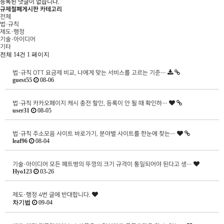
등록된 댓글이 없습니다.
규제철폐게시판 카테고리
전체
법·규칙
제도·행정
기술·아이디어
기타
전체 14건
1 페이지
법·규칙
OTT 요금제 비교, 나에게 맞는 서비스를 고르는 기준…
guest55
08-06
법·규칙
카카오페이지 캐시 충전 할인, 등록이 안 될 때 확인하…
user31
08-05
법·규칙
주소모음 사이트 바로가기, 분야별 사이트를 한눈에 찾는…
leaf96
08-04
기술·아이디어
모든 페트병의 뚜껑의 크기 규격이 통일되어야 된다고 생…
Hyo123
03-26
제도·행정
4번 글에 반대합니다.
차기법
09-04