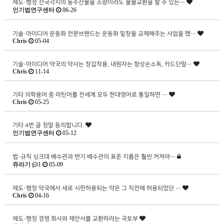
제도·행정
전국각지의 농수산물을 소량이라도 물물교환을 할 수 있는…
인기법연구센터
06-26
기술·아이디어
운동화 전문브랜드는 운동화 밑창을 교체해주는 사업을 했…
Chris
05-04
기술·아이디어
약국의 약사는 장갑착용, 내원자는 항상손소독, 카드단말…
Chris
11-14
기타
의학용어 중 라틴어를 전세계 모두 현대영어로 통일하면 …
Chris
05-25
기타
4번 글 정말 동의합니다.
인기법연구센터
05-12
법·규칙
싱크대 배수관과 변기 배수관의 표준 지름은 훨씬 커져야…
쥬라기
1
05-09
제도·행정
약국에서 새로 시판허용되는 약은 그 직전에 허용되었던 …
Chris
04-16
제도·행정
경쟁 회사와 제안서를 교환하라는 국토부