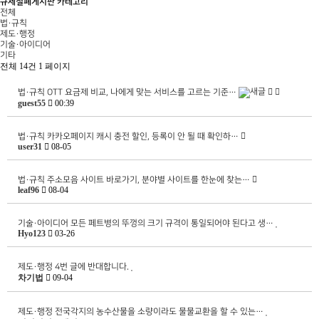
규제철폐게시판 카테고리
전체
법·규칙
제도·행정
기술·아이디어
기타
전체 14건
1 페이지
법·규칙
OTT 요금제 비교, 나에게 맞는 서비스를 고르는 기준…
guest55
00:39
법·규칙
카카오페이지 캐시 충전 할인, 등록이 안 될 때 확인하…
user31
08-05
법·규칙
주소모음 사이트 바로가기, 분야별 사이트를 한눈에 찾는…
leaf96
08-04
기술·아이디어
모든 페트병의 뚜껑의 크기 규격이 통일되어야 된다고 생…
Hyo123
03-26
제도·행정
4번 글에 반대합니다.
차기법
09-04
제도·행정
전국각지의 농수산물을 소량이라도 물물교환을 할 수 있는…