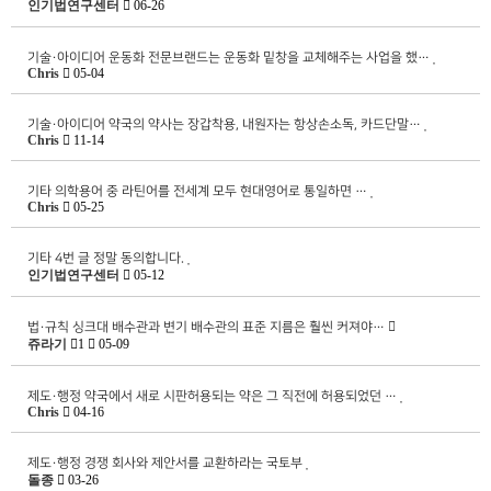
인기법연구센터
06-26
기술·아이디어
운동화 전문브랜드는 운동화 밑창을 교체해주는 사업을 했…
Chris
05-04
기술·아이디어
약국의 약사는 장갑착용, 내원자는 항상손소독, 카드단말…
Chris
11-14
기타
의학용어 중 라틴어를 전세계 모두 현대영어로 통일하면 …
Chris
05-25
기타
4번 글 정말 동의합니다.
인기법연구센터
05-12
법·규칙
싱크대 배수관과 변기 배수관의 표준 지름은 훨씬 커져야…
쥬라기
1
05-09
제도·행정
약국에서 새로 시판허용되는 약은 그 직전에 허용되었던 …
Chris
04-16
제도·행정
경쟁 회사와 제안서를 교환하라는 국토부
돌종
03-26